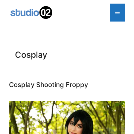
Zum
Inhalt
Menü
springen
Cosplay
Cosplay Shooting Froppy